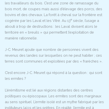
les travailleurs du bois. C’est une zone de ramassage du
bois mort, de coupes mais aussi d’élevage des porcs, des
bovins et des chevaux. La forêt à cheval sur la frontière est
e
cogérée par les Laval et les Vitré. Au 13
siècle, l’usage a
abouti à trop de destructions : les Laval divisent alors le
territoire en « breuils » qui permettent l’exploitation de
manière rationnelle.
J-C. Meuret ajoute que nombre de personnes vivent des
revenus des landes sur lesquelles on ne peut habiter ; ces
terres sont communes et exploitées par des « frarèches ».
C’est encore J-C. Meuret qui répond à la question : qui sont
les ermites ?
L’érémitisme est lié aux régions distantes des centres
politiques ou épiscopaux. Les ermites sont des marginaux
au sens spirituel. L’ermite isolé est un mythe fabriqué par les
instituteurs laïcs et les prêtres. En réalité, l’ermite est à