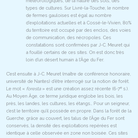
météorologiques, de la nature des sols, des
types de cultures. Sur Livré-la-Touche, le nombre
de fermes gauloises est égal au nombre
d’exploitations actuelles et à Cossé-le-Vivien, 80%
du territoire est occupé par des enclos, des voies
de communication, des nécropoles. Ces
constatations sont confirmées par J-C. Meuret qui
a fouillé certains de ces sites. On est donc très
loin d’un désert humain à l’Âge du Fer.
C’est ensuite à J-C. Meuret (maître de conférence honoraire,
université de Nantes) d’être interrogé sur la notion de forêt.
e
Le mot «
foresta
» est une création assez récente (6-7
s.).
Au Moyen Âge, ce terme juridique englobe les bois, les
près, les landes, les cultures, les étangs… Pour un seigneur,
c’est le territoire qu’il possède en propre. Dans la forêt de la
Guerche, grâce au couvert, les talus de l’Âge du Fer sont
conservés, la densité des exploitations repérées est
identique à celle observée en zone non boisée. Ces sites