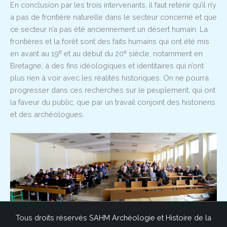
En conclusion par les trois intervenants, il faut retenir qu’il n’y
a pas de frontière naturelle dans le secteur concerné et que
ce secteur n’a pas été anciennement un désert humain. La
frontières et la forêt sont des faits humains qui ont été mis
e
e
en avant au 19
et au début du 20
siècle, notamment en
Bretagne, à des fins idéologiques et identitaires qui n’ont
plus rien à voir avec les réalités historiques. On ne pourra
progresser dans ces recherches sur le peuplement, qui ont
la faveur du public, que par un travail conjoint des historiens
et des archéologues.
Tous droits réservés SAHM Archéologie et Histoire de la