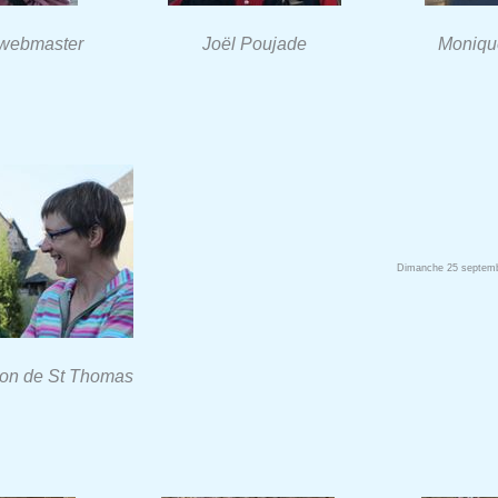
 webmaster
Joël Poujade
Moniqu
Dimanche 25 septemb
ion de St Thomas