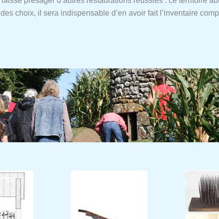
aisse présager d’autres restaurations réussies : ce territoire abri
des choix, il sera indispensable d’en avoir fait l’inventaire compl