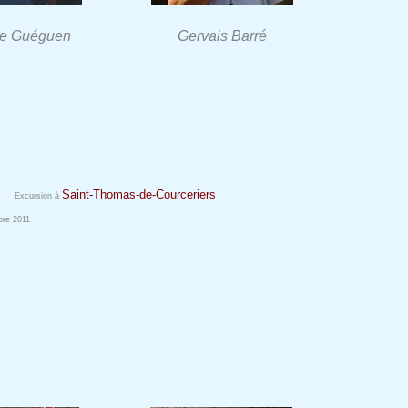
e Guéguen
Gervais Barré
Saint-Thomas-de-Courceriers
Excursion à
re 2011