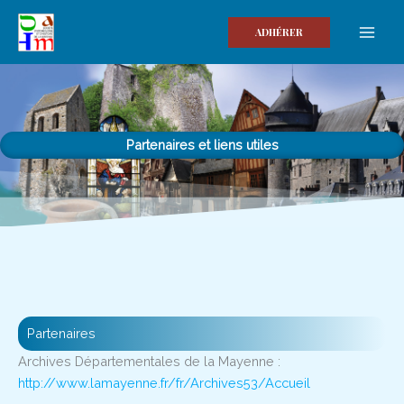
Aller
au
ADHÉRER
contenu
Partenaires et liens utiles
Partenaires
Archives Départementales de la Mayenne :
http://www.lamayenne.fr/fr/Archives53/Accueil