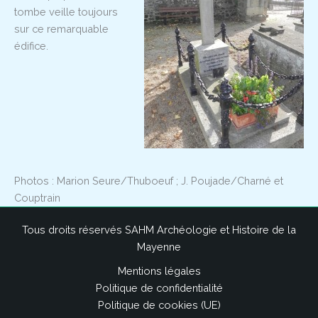
tombe veille toujours
sur ce remarquable
édifice.
Photos : Marion Seure/Thuboeuf ; J. Poujade/Charné et
Couptrain
Tous droits réservés SAHM Archéologie et Histoire de la
Mayenne
Mentions légales
Politique de confidentialité
Politique de cookies (UE)