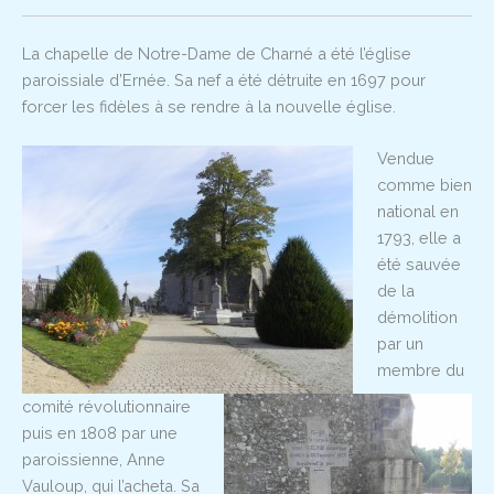
La chapelle de Notre-Dame de Charné a été l’église
paroissiale d’Ernée. Sa nef a été détruite en 1697 pour
forcer les fidèles à se rendre à la nouvelle église.
Vendue
comme bien
national en
1793, elle a
été sauvée
de la
démolition
par un
membre du
comité révolutionnaire
puis en 1808 par une
paroissienne, Anne
Vauloup, qui l’acheta. Sa