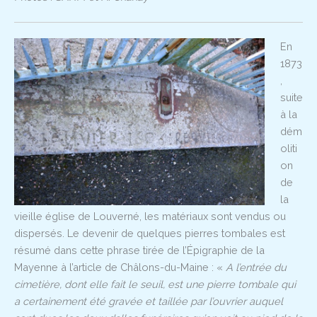
En
1873
,
suite
à la
dém
oliti
on
de
la
vieille église de Louverné, les matériaux sont vendus ou
dispersés. Le devenir de quelques pierres tombales est
résumé dans cette phrase tirée de l’Épigraphie de la
Mayenne à l’article de Châlons-du-Maine : «
A l’entrée du
cimetière, dont elle fait le seuil, est une pierre tombale qui
a certainement été gravée et taillée par l’ouvrier auquel