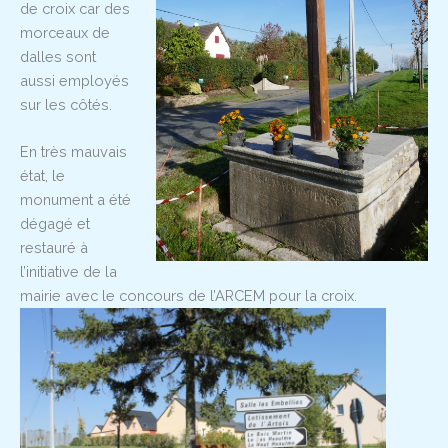
de croix car des
morceaux de
dalles sont
aussi employés
sur les côtés.
En très mauvais
état, le
monument a été
dégagé et
restauré à
l’initiative de la
mairie avec le concours de l’ARCEM pour la croix.