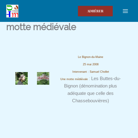
Aller
au
ADHÉRER
contenu
motte médiévale
Le Bignon-du-Maine
25 mai 2008
Intervenant : Samuel Chollet
:
Les Buttes-du-
Une motte médiévale
Bignon (dénomination plus
adéquate que celle des
Chassebouvières)