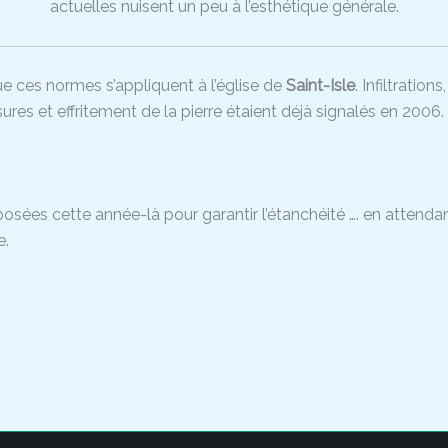
actuelles nuisent un peu à l’esthétique générale.
que ces normes s’appliquent à l’église de
Saint-Isle
. Infiltrations
sures et effritement de la pierre étaient déjà signalés en 2006.
osées cette année-là pour garantir l’étanchéité …. en attendan
e.