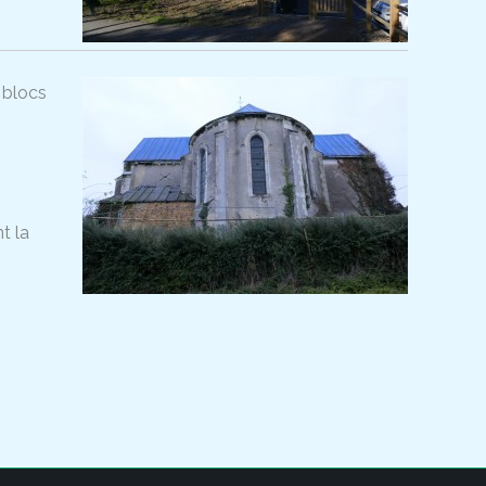
, blocs
t la