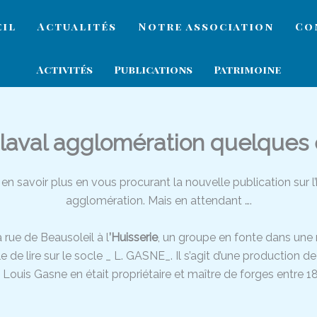
eil
Actualités
Notre association
Co
Activités
Publications
Patrimoine
 laval agglomération quelques
en savoir plus en vous procurant la nouvelle publication sur 
agglomération. Mais en attendant ….
 rue de Beausoleil à l
’Huisserie
, un groupe en fonte dans une ro
e de lire sur le socle _ L. GASNE_. Il s’agit d’une production 
Louis Gasne en était propriétaire et maître de forges entre 1