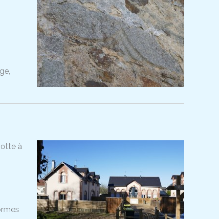
age,
otte à
normes