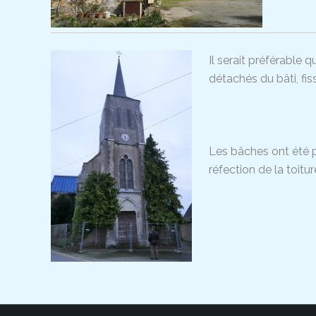
Il serait préférable 
détachés du bâti, fis
Les bâches ont été p
réfection de la toitur