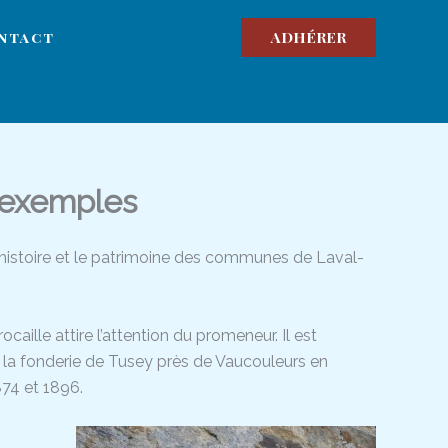
ADHÉRER
ntact
 exemples
l’histoire et le patrimoine des communes de Laval-
caille attire l’attention du promeneur. Il est
de la fonderie de Tusey près de Vaucouleurs en
874 et 1896.