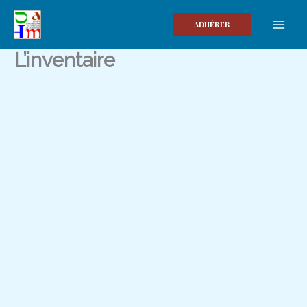
Aller
au
ADHÉRER
contenu
L’inventaire