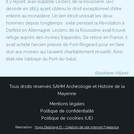
Il y rejoint Jean-Baptiste Leclerc de la Roussière, laïc
décédé en 1823 ayant obtenu le droit exceptionnel d’être
enterré au monastère. Un lien étroit unissait les deux
hommes depuis longtemps : exilé pendant la Révolution à
Darfeld en Allemagne, Leclerc de la Roussière avait trouvé
refuge auprès des moines trappistes. De retour en France, il
avait acheté l’ancien prieuré de Port-Ringeard pour en faire
don aux moines qui l’avaient charitablement recueilli. Ainsi
était née l’abbaye du Port-du-Salut…
Stéphane Hiland
Tous droits réservés SAHM Archéologie et Histoire de la
Mayenne
Mentions légales
Politique de confidentialité
Politique de cookies (UE)
Réalisation :
Hugo Delahaye EI - Création de site internet Freelance