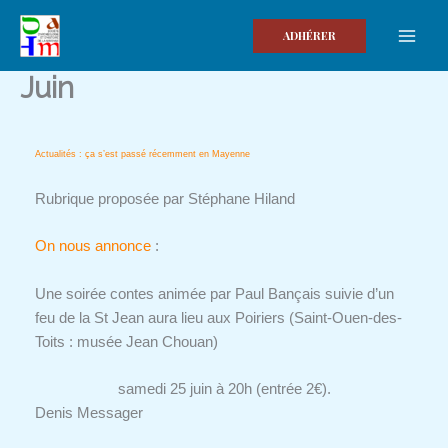
Aller
au
ADHÉRER
contenu
Juin
Actualités : ça s’est passé récemment en Mayenne
Rubrique proposée par Stéphane Hiland
On nous annonce
:
Une soirée contes animée par Paul Bançais suivie d’un
feu de la St Jean aura lieu aux Poiriers (Saint-Ouen-des-
Toits : musée Jean Chouan)
samedi 25 juin à 20h (entrée 2€).
Denis Messager