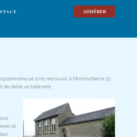
ADHÉRER
ntact
patrimoine se sont retrouvés à Montourtier le 25
t de dater un bâtiment.
esse
erses et
leur