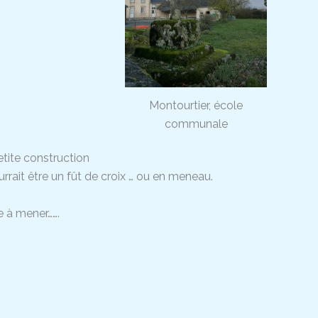
Montourtier, école
communale
petite construction
rrait être un fût de croix … ou en meneau.
e à mener…….