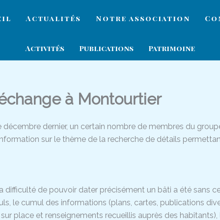
eil
Actualités
Notre association
Co
Activités
Publications
Patrimoine
’échange à Montourtier
e décembre dernier, un certain nombre de membres du groupe 
nformation sur le thème de la recherche de détails permettan
la difficulté de pouvoir dater précisément un bâti a été sans c
ls, le cumul des informations (plans, cartes, publications div
sur place et renseignements recueillis auprès des habitants), 