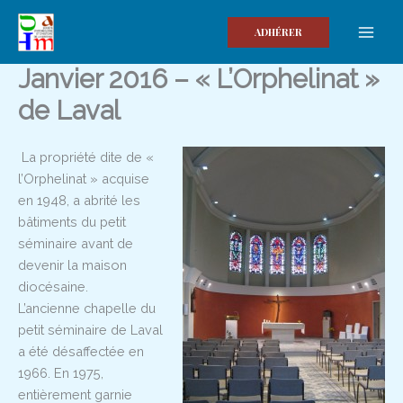
Aller
au
ADHÉRER
contenu
Janvier 2016 – « L’Orphelinat »
de Laval
La propriété dite de «
l’Orphelinat » acquise
en 1948, a abrité les
bâtiments du petit
séminaire avant de
devenir la maison
diocésaine.
L’ancienne chapelle du
petit séminaire de Laval
a été désaffectée en
1966. En 1975,
entièrement garnie