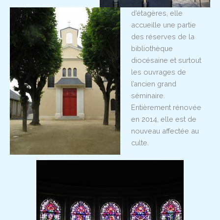
d’étagères, elle
accueille une partie
des réserves de la
bibliothèque
diocésaine et surtout
les ouvrages de
l’ancien grand
séminaire.
Entièrement rénovée
en 2014, elle est de
nouveau affectée au
culte.