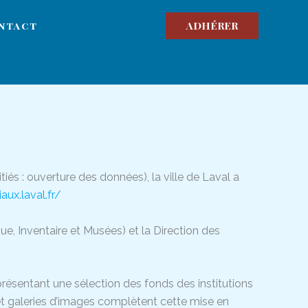
ADHÉRER
ntact
itiés : ouverture des données), la ville de Laval a
ux.laval.fr/
èque, Inventaire et Musées) et la Direction des
résentant une sélection des fonds des institutions
 et galeries d’images complètent cette mise en