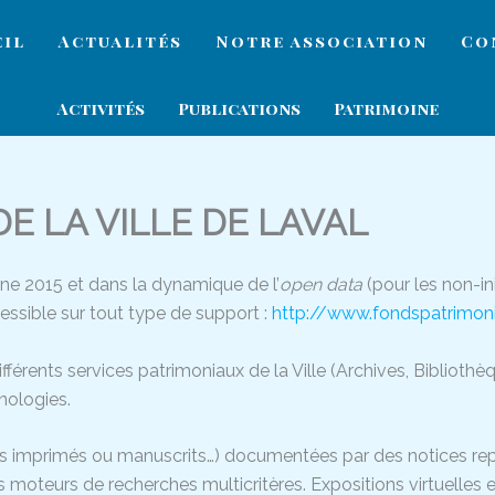
eil
Actualités
Notre association
Co
Activités
Publications
Patrimoine
E LA VILLE DE LAVAL
ne 2015 et dans la dynamique de l’
open data
(pour les non-in
cessible sur tout type de support :
http://www.fondspatrimonia
s différents services patrimoniaux de la Ville (Archives, Biblioth
nologies.
es imprimés ou manuscrits…) documentées par des notices rep
 moteurs de recherches multicritères. Expositions virtuelles