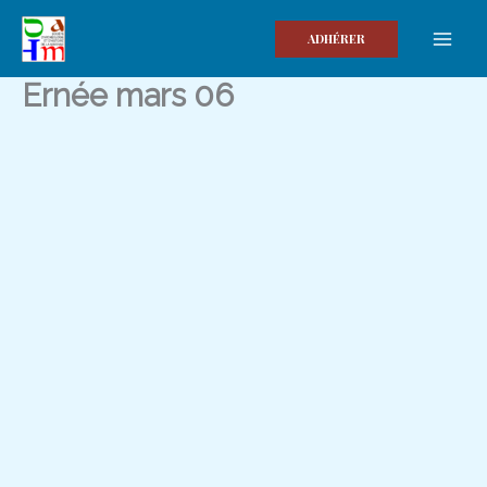
Aller
au
ADHÉRER
contenu
Ernée mars 06