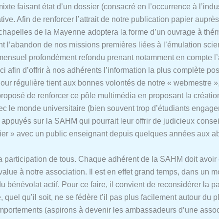
mixte faisant état d’un dossier (consacré en l’occurrence à l’in
e. Afin de renforcer l’attrait de notre publication papier auprès 
 chapelles de la Mayenne adoptera la forme d’un ouvrage à thém
nt l’abandon de nos missions premières liées à l’émulation scient
in mensuel profondément refondu prenant notamment en compte l’
ci afin d’offrir à nos adhérents l’information la plus complète p
à jour régulière tient aux bonnes volontés de notre « webmestre »
e proposé de renforcer ce pôle multimédia en proposant la créatio
ec le monde universitaire (bien souvent trop d’étudiants engagen
 appuyés sur la SAHM qui pourrait leur offrir de judicieux cons
ier » avec un public enseignant depuis quelques années aux ab
a participation de tous. Chaque adhérent de la SAHM doit avoir c
s-value à notre association. Il est en effet grand temps, dans u
 bénévolat actif. Pour ce faire, il convient de reconsidérer la pa
uel qu’il soit, ne se fédère t’il pas plus facilement autour du pla
portements (aspirons à devenir les ambassadeurs d’une associati