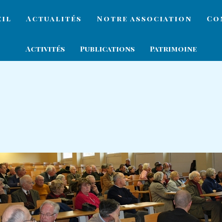
eil
Actualités
Notre association
Co
Activités
Publications
Patrimoine