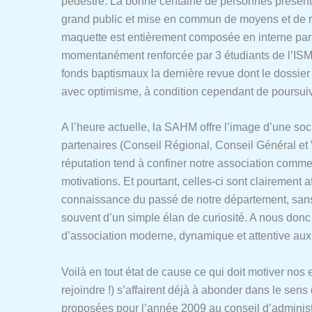
pédestre. La bonne centaine de personnes présente lo
grand public et mise en commun de moyens et de ré
maquette est entièrement composée en interne par u
momentanément renforcée par 3 étudiants de l’ISM q
fonds baptismaux la dernière revue dont le dossier
avec optimisme, à condition cependant de poursuivr
A l’heure actuelle, la SAHM offre l’image d’une soc
partenaires (Conseil Régional, Conseil Général et
réputation tend à confiner notre association comme 
motivations. Et pourtant, celles-ci sont clairement 
connaissance du passé de notre département, sans co
souvent d’un simple élan de curiosité. A nous donc 
d’association moderne, dynamique et attentive au
Voilà en tout état de cause ce qui doit motiver nos
rejoindre !) s’affairent déjà à abonder dans le se
proposées pour l’année 2009 au conseil d’administ