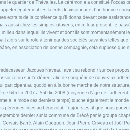
dans le quartier de Thévalles. La cérémonie a constitué l’occasi
rappeler également les talents de visionnaire d’un homme con
es extraits de la conférence qu’il donna devant cette assistance
ais aussi chez les simples citoyens, entre leur présent, le passé
milieu dans lequel ils vivent et dont ils sont momentanément les 
ssait alors sur le rôle à tenir par des sociétés savantes telles q
théâtre, en association de bonne compagnie, cela suppose que 
édécesseur, Jacques Naveau, avait su rebondir sur ces propos e
e association sur l’extérieur afin de conquérir de nouveaux adhér
i participent au quotidien à la bonne marche de notre structure.
e 645 fin 2007 à 550 fin 2008 (moyenne d’âge de l’adhérent : 
terme à la mode ces derniers temps) touche également le monde 
ns pérennes liées au bénévolat. Toujours est-il que nous pouvo
septembre dernier sur la commune de Brécé par le groupe chapell
 Gervais Barré, Alain Gueguen, Jean-Pierre Griveau et Joël Po