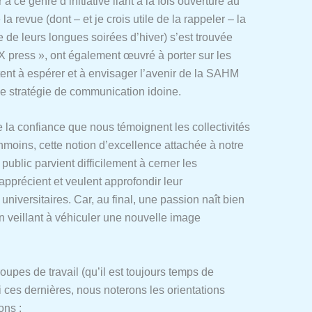
 ce genre d’initiative liant à la fois ouverture au
vue (dont – et je crois utile de la rappeler – la
de leurs longues soirées d’hiver) s’est trouvée
X press », ont également œuvré à porter sur les
tent à espérer et à envisager l’avenir de la SAHM
ne stratégie de communication idoine.
e la confiance que nous témoignent les collectivités
oins, cette notion d’excellence attachée à notre
ublic parvient difficilement à cerner les
apprécient et veulent approfondir leur
iversitaires. Car, au final, une passion naît bien
en veillant à véhiculer une nouvelle image
upes de travail (qu’il est toujours temps de
 ces dernières, nous noterons les orientations
ons :