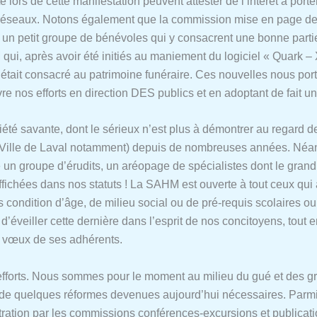
rs de cette manifestation peuvent attester de l’intérêt à porter à
seaux. Notons également que la commission mise en page de la re
n petit groupe de bénévoles qui y consacrent une bonne partie 
ui, après avoir été initiés au maniement du logiciel « Quark – 
 était consacré au patrimoine funéraire. Ces nouvelles nous por
e nos efforts en direction DES publics et en adoptant de fait u
iété savante, dont le sérieux n’est plus à démontrer au regard d
 Ville de Laval notamment) depuis de nombreuses années. Néanm
un groupe d’érudits, un aréopage de spécialistes dont le grand p
affichées dans nos statuts ! La SAHM est ouverte à tout ceux qui 
ndition d’âge, de milieu social ou de pré-requis scolaires ou un
d’éveiller cette dernière dans l’esprit de nos concitoyens, tout 
x vœux de ses adhérents.
 efforts. Nous sommes pour le moment au milieu du gué et des gro
ns de quelques réformes devenues aujourd’hui nécessaires. Parmi
ration par les commissions conférences-excursions et publicati