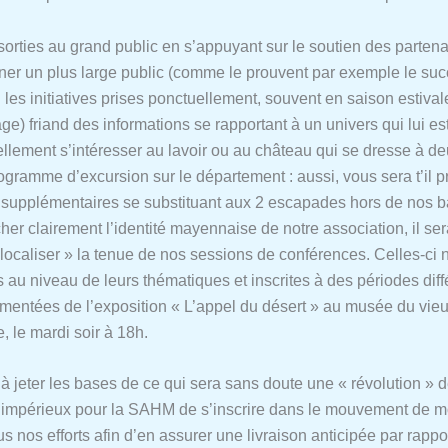
 sorties au grand public en s’appuyant sur le soutien des parten
iner un plus large public (comme le prouvent par exemple le su
 les initiatives prises ponctuellement, souvent en saison estiva
llage) friand des informations se rapportant à un univers qui lui e
lement s’intéresser au lavoir ou au château qui se dresse à deu
ogramme d’excursion sur le département : aussi, vous sera t’il p
2 supplémentaires se substituant aux 2 escapades hors de nos 
’afficher clairement l’identité mayennaise de notre association, 
élocaliser » la tenue de nos sessions de conférences. Celles-ci
es au niveau de leurs thématiques et inscrites à des périodes di
ntées de l’exposition « L’appel du désert » au musée du vieux 
, le mardi soir à 18h.
 jeter les bases de ce qui sera sans doute une « révolution » de 
ait impérieux pour la SAHM de s’inscrire dans le mouvement de
us nos efforts afin d’en assurer une livraison anticipée par rap