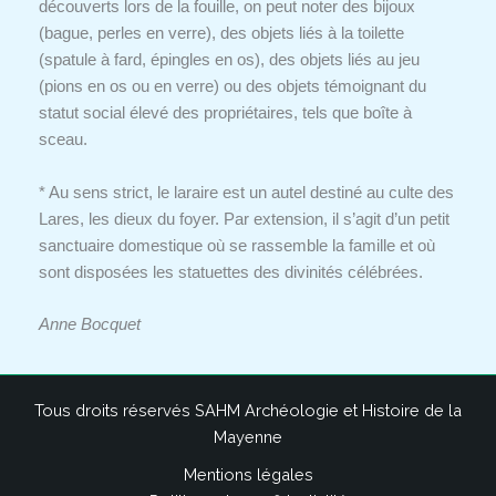
découverts lors de la fouille, on peut noter des bijoux
(bague, perles en verre), des objets liés à la toilette
(spatule à fard, épingles en os), des objets liés au jeu
(pions en os ou en verre) ou des objets témoignant du
statut social élevé des propriétaires, tels que boîte à
sceau.
*
Au sens strict, le laraire est un autel destiné au culte des
Lares, les dieux du foyer. Par extension, il s’agit d’un petit
sanctuaire domestique où se rassemble la famille et où
sont disposées les statuettes des divinités célébrées.
Anne Bocquet
Tous droits réservés SAHM Archéologie et Histoire de la
Mayenne
Mentions légales